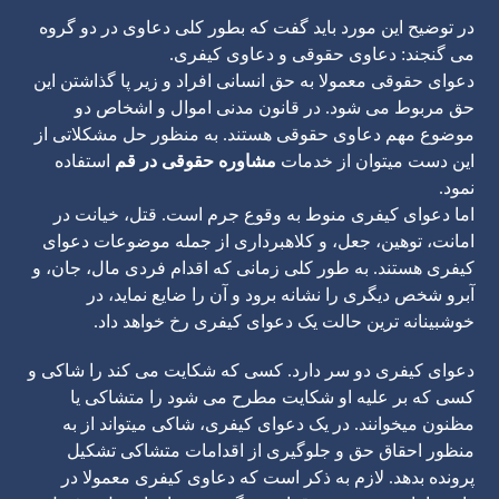
در توضیح این مورد باید گفت که بطور کلی دعاوی در دو گروه
می گنجند: دعاوی حقوقی و دعاوی کیفری.
دعوای حقوقی معمولا به حق انسانی افراد و زیر پا گذاشتن این
حق مربوط می شود. در قانون مدنی اموال و اشخاص دو
موضوع مهم دعاوی حقوقی هستند. به منظور حل مشکلاتی از
این دست میتوان از خدمات
مشاوره حقوقی در قم
استفاده
نمود.
اما دعوای کیفری منوط به وقوع جرم است. قتل، خیانت در
امانت، توهین، جعل، و کلاهبرداری از جمله موضوعات دعوای
کیفری هستند. به طور کلی زمانی که اقدام فردی مال، جان، و
آبرو شخص دیگری را نشانه برود و آن را ضایع نماید، در
خوشبینانه ترین حالت یک دعوای کیفری رخ خواهد داد.
دعوای کیفری دو سر دارد. کسی که شکایت می کند را شاکی و
کسی که بر علیه او شکایت مطرح می شود را متشاکی یا
مظنون میخوانند. در یک دعوای کیفری، شاکی میتواند از به
منظور احقاق حق و جلوگیری از اقدامات متشاکی تشکیل
پرونده بدهد. لازم به ذکر است که دعاوی کیفری معمولا در